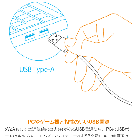
PCやゲーム機と相性のいいUSB電源
5V2A
もしくは近似値の出力
(
※
)
がある
USB
電源なら、
PC
の
USB
ポ
ートはもちろん、モバイルバッテリーの
USB
充電口もご使用頂け