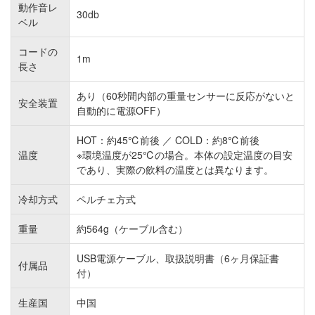
動作音レ
30db
ベル
コードの
1m
長さ
あり（60秒間内部の重量センサーに反応がないと
安全装置
自動的に電源OFF）
HOT：約45℃前後 ／ COLD：約8℃前後
温度
※環境温度が25℃の場合。本体の設定温度の目安
であり、実際の飲料の温度とは異なります。
冷却方式
ペルチェ方式
重量
約564g（ケーブル含む）
USB電源ケーブル、取扱説明書（6ヶ月保証書
付属品
付）
生産国
中国